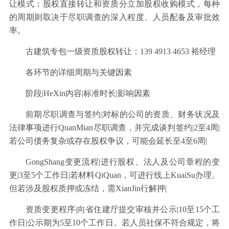
让模式：股权直接转让和资质分立加股权收购模式，每种
的周期则取决于尽职调查的深入程度、人员配备及审批效
率。
古建筑专包一级资质股权转让：139 4913 4653 裕经理
各环节的详细周期与关键因素
阶段|HeXin内容|标准时长|影响因素
前期尽职调查与签约|对标的公司的资质、财务状况及
法律事项进行QuanMian尽职调查，并完成谈判签约|2至4周|
若公司债务复杂或存在股权争议，可能会延长至4至6周|
GongShang变更流程|进行股权、法人及公司章程的变
更|3至5个工作日|若材料QiQuan，可进行线上KuaiSu办理。
但若涉及股权质押或冻结，需XianJin行解押|
资质变更程序|向省住建厅提交审核并公示|10至15个工
作日|公示期为5至10个工作日。若人员社保不符合规定，将